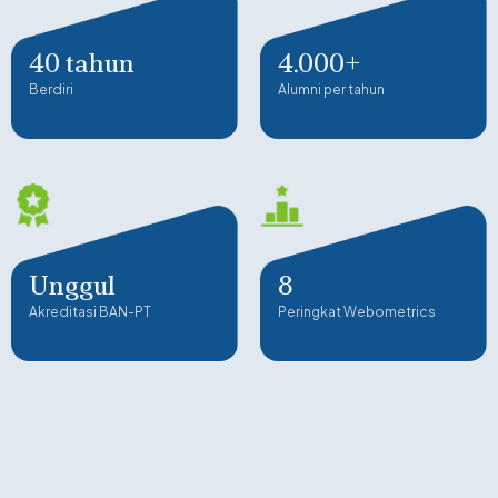
40 tahun
4.000+
Berdiri
Alumni per tahun
Unggul
8
Akreditasi BAN-PT
Peringkat Webometrics